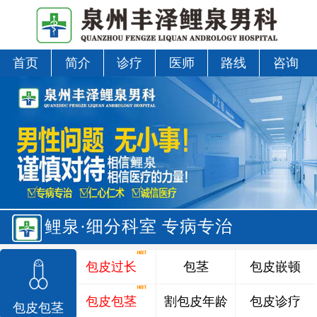
首页
简介
诊疗
医师
路线
咨询
鲤泉·细分科室 专病专治
包皮过长
包茎
包皮嵌顿
包皮包茎
割包皮年龄
包皮诊疗
包皮包茎