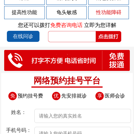
2026-07-28
早泄五大危害
提高性功能
龟头敏感
性功能障碍
2026-07-28
早泄对患者的生活会造成什么影响
您还可以拨打
免费咨询电话
立即为您详解
2026-07-28
早泄如何治疗
在线问诊
2026-07-25
前列腺炎的症状有哪些？
2026-07-23
前列腺炎的病状原因是什么
2026-07-23
得了早泄疾病后还能治疗吗
2026-07-23
调理早泄有妙招
网络预约挂号平台
2026-07-23
夫妻性生活时间短的因素有哪些呢
免
预约挂号费
优
先安排就诊
享
医师会诊
2026-07-23
哪些情况属于早泄
2026-07-23
几个生活小细节帮你远离早泄
姓名：
2026-07-22
前列腺炎的早期症状有哪些
手机号码：
2026-07-18
前列腺炎的感染原因