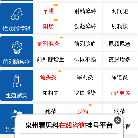
早泄
射精障碍
时间短
阳痿
勃起障碍
射精快
性功能障碍
前列腺炎
前列腺痛
尿频尿急
前列腺增生
排尿不畅
夜尿增多
前列腺疾病
龟头炎
睾丸炎
尿道炎
尿相关
泌尿感染
了解更多
生殖感染
死精
少精
弱精
精液异常
精子畸形
男性不育
男性不育