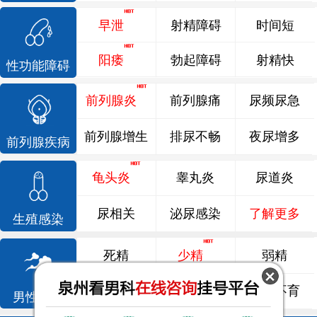
早泄
射精障碍
时间短
阳痿
勃起障碍
射精快
性功能障碍
前列腺炎
前列腺痛
尿频尿急
前列腺增生
排尿不畅
夜尿增多
前列腺疾病
龟头炎
睾丸炎
尿道炎
尿相关
泌尿感染
了解更多
生殖感染
死精
少精
弱精
精液异常
精子畸形
男性不育
男性不育