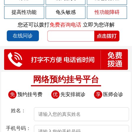
2026-08-03
前列腺炎药物治不好的原因
提高性功能
龟头敏感
性功能障碍
2026-07-30
前列腺炎膀胱痛的原因
您还可以拨打
免费咨询电话
立即为您详解
2026-07-28
前列腺炎肿大引起的原因
在线问诊
2026-07-28
早泄可导致怎样的后果
2026-07-28
早泄的危害有哪些？
2026-07-28
早泄五大危害
2026-07-28
早泄对患者的生活会造成什么影响
网络预约挂号平台
2026-07-28
早泄如何治疗
免
预约挂号费
优
先安排就诊
享
医师会诊
2026-07-25
前列腺炎的症状有哪些？
2026-07-23
前列腺炎的病状原因是什么
姓名：
2026-07-23
得了早泄疾病后还能治疗吗
手机号码：
2026-07-23
调理早泄有妙招