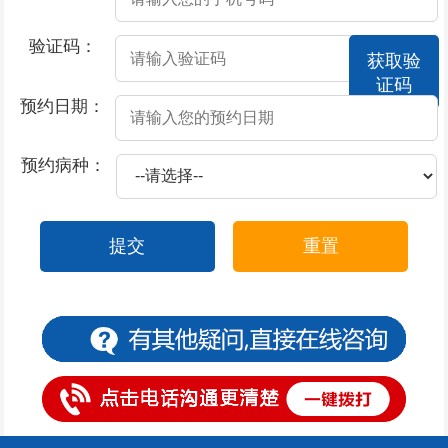
2026-07-23
夫妻性生活时间短的因素有哪些呢
验证码：
获取验
2026-07-23
哪些情况属于早泄
证码
2026-07-23
几个生活小细节帮你远离早泄
预约日期：
2026-07-22
前列腺炎的早期症状有哪些
预约病种：
2026-07-18
前列腺炎的感染原因
2026-07-17
慢性损伤如何导致阳痿
提交
重置
2026-07-17
哪些因素导致了器质性阳痿
2026-07-17
哪些不良习惯会引起阳痿
2026-07-17
过度饮酒为什么会导致阳痿
2026-07-17
男人患上阳痿会引起什么危害
2026-07-16
前列腺炎的形成原因和危害
2026-07-15
前列腺炎的导致原因