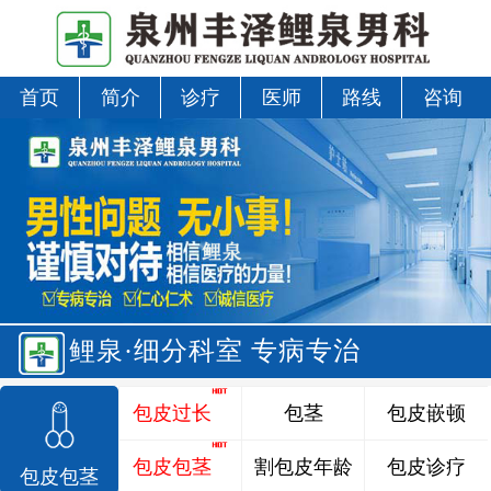
首页
简介
诊疗
医师
路线
咨询
鲤泉·细分科室 专病专治
包皮过长
包茎
包皮嵌顿
包皮包茎
割包皮年龄
包皮诊疗
包皮包茎